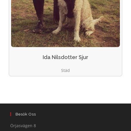
Ida Nilsdotter Sjur
Städ
Besök Oss
Örjasvägen 8